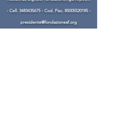
- Cell.
3483435675
- Cod. Fisc.
85005520185
-
presidente@fondazioneaf.org
ACCADEMIA MUSICALE
GRAVELLONA LOMELLINA
Piazza Delucca,
49 - 27020
Gravellona
Lomellina (PV)
3397300156
– Sig. Pirovano Adriano
Chiamare solo dalle 17,00 alle 18,00
accademia@fondazioneaf.org
AGOSTINO FIGARI
FOUNDATION - ONLUS
Via Bellini,
31 - 27020
Gravellona
Lomellina (PV) - Tel
0381 95736
- Fiscal